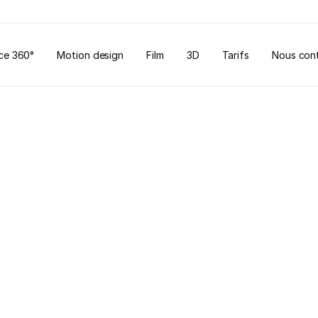
ce 360°
Motion design
Film
3D
Tarifs
Nous con