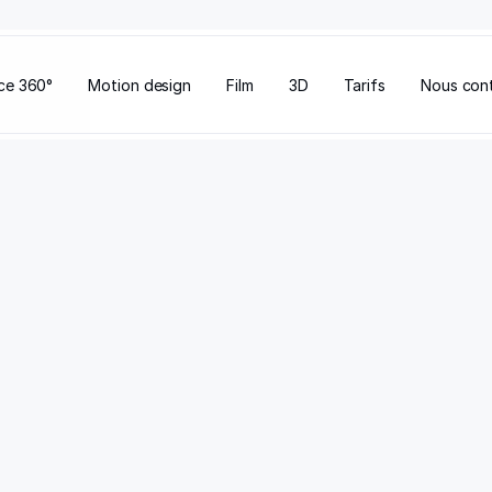
ce 360°
Motion design
Film
3D
Tarifs
Nous con
t
 