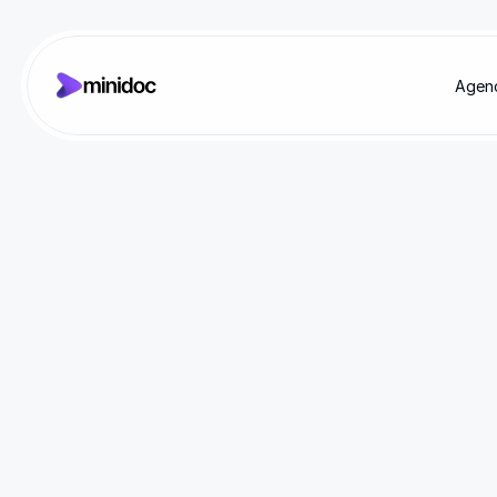
Agen
Nous contacter
Réponse en 
24h seulemen
Notre équipe s'engage à vous répondre rapidement